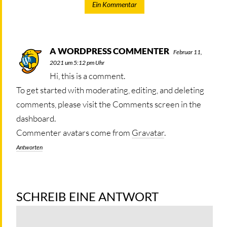
Ein Kommentar
A WORDPRESS COMMENTER
SAGT:
Februar 11,
2021 um 5:12 pm Uhr
Hi, this is a comment.
To get started with moderating, editing, and deleting
comments, please visit the Comments screen in the
dashboard.
Commenter avatars come from
Gravatar
.
Antworten
SCHREIB EINE ANTWORT